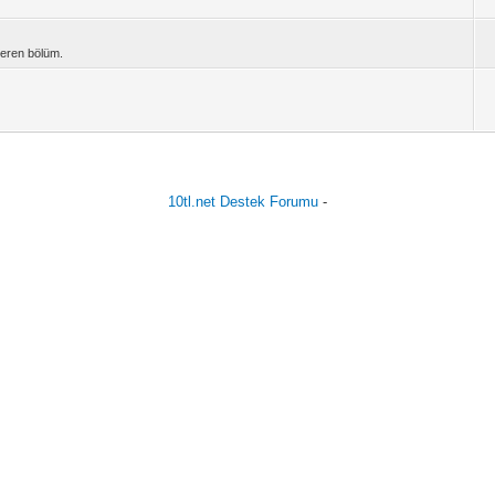
içeren bölüm.
10tl.net Destek Forumu
-