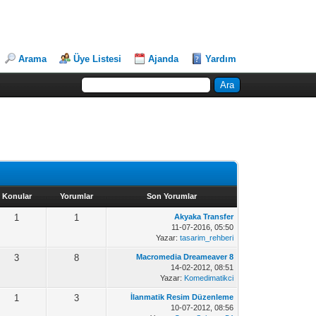
Arama
Üye Listesi
Ajanda
Yardım
Konular
Yorumlar
Son Yorumlar
1
1
Akyaka Transfer
11-07-2016, 05:50
Yazar:
tasarim_rehberi
3
8
Macromedia Dreameaver 8
14-02-2012, 08:51
Yazar:
Komedimatikci
1
3
İlanmatik Resim Düzenleme
10-07-2012, 08:56