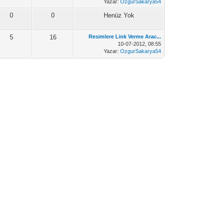
Yazar:
OzgurSakarya54
0
0
Henüz Yok
5
16
Resimlere Link Verme Arac...
10-07-2012, 08:55
Yazar:
OzgurSakarya54